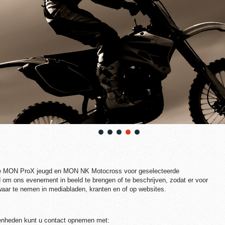
nze MON ProX jeugd en MON NK Motocross voor geselecteerde
 om ons evenement in beeld te brengen of te beschrijven, zodat er voor
waar te nemen in mediabladen, kranten en of op websites.
enheden kunt u contact opnemen met: