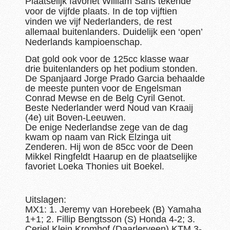
Plaatselijk favoriet William Saris tekende
voor de vijfde plaats. In de top vijftien
vinden we vijf Nederlanders, de rest
allemaal buitenlanders. Duidelijk een ‘open’
Nederlands kampioenschap.
Dat gold ook voor de 125cc klasse waar
drie buitenlanders op het podium stonden.
De Spanjaard Jorge Prado Garcia behaalde
de meeste punten voor de Engelsman
Conrad Mewse en de Belg Cyril Genot.
Beste Nederlander werd Noud van Kraaij
(4e) uit Boven-Leeuwen.
De enige Nederlandse zege van de dag
kwam op naam van Rick Elzinga uit
Zenderen. Hij won de 85cc voor de Deen
Mikkel Ringfeldt Haarup en de plaatselijke
favoriet Loeka Thonies uit Boekel.
Uitslagen:
MX1: 1. Jeremy van Horebeek (B) Yamaha
1+1; 2. Fillip Bengtsson (S) Honda 4-2; 3.
Ceriel Klein Kromhof (Daarlerveen) KTM 3-