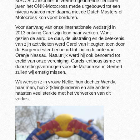
MAC St.Christoffel in Gemert gedurende tientallen
jaren het ONK-Motocross mede uitgebouwd tot een
niveau waarop men daarna met de Dutch Masters of
Motocross kon voort borduren.
Voor aanvang van onze internationale wedstrijd in
2013 ontving Carel zijn loon naar werken. Want
gezien de aard, de duur, de uitstraling en de betekenis
van zijn activiteiten werd Carel van Heugten toen door
de Burgemeester benoemd tot Lid in de orde van
Oranje Nassau. Natuurlijk werd hij ook benoemd tot
erelid van onze vereniging. Carels’ enthousiasme en
doorzettingsvermogen voor de Motocross in Gemert
zullen wij ernstig missen.
Wij wensen zijn vrouw Nellie, hun dochter Wendy,
haar man, hun 2 (klein)kinderen en alle andere
naasten veel sterkte met het verwerken van dit
verlies.