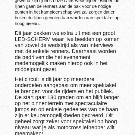
gewend zijn tijdens onze ONK wedstrijden. Binnen de
lijnen gaan de renners aan de bak voor de nodige
punten in het kampioenschap wat zal zorgen dat er
buiten de lijnen genoten kan worden van spektakel op
hoog niveau.
Dit jaar pakken we extra uit met een groot
LED-SCHERM waar live beelden op komen
van zowel de wedstrijd als van interviews
met de enkele renners. Daarnaast worden
de bedrijven die het evenement
medemogelijk maken hierop ook in het
middelpunt gezet.
Het circuit is dit jaar op meerdere
onderdelen aangepast om meer spektakel
te brengen voor de rijders en het publiek.
De start gaat 180 graden om en blijft langer
op het binnenterrein met spectaculaire
jumps en op enkele gedeeltes van de baan
zijn er keuzemogelijkheden gecreerd. Dit
geheel zorgt zeker voor spektakel op hoog
niveau wat je als motocrossliefhebber wilt
meemaken!