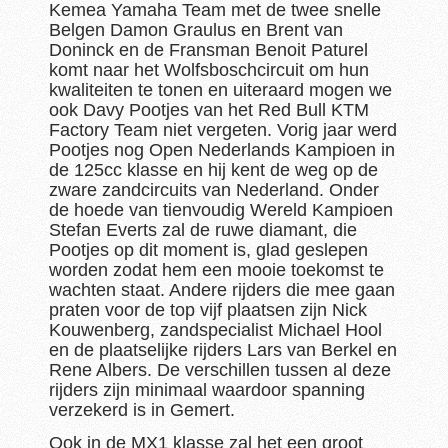
Kemea Yamaha Team met de twee snelle
Belgen Damon Graulus en Brent van
Doninck en de Fransman Benoit Paturel
komt naar het Wolfsboschcircuit om hun
kwaliteiten te tonen en uiteraard mogen we
ook Davy Pootjes van het Red Bull KTM
Factory Team niet vergeten. Vorig jaar werd
Pootjes nog Open Nederlands Kampioen in
de 125cc klasse en hij kent de weg op de
zware zandcircuits van Nederland. Onder
de hoede van tienvoudig Wereld Kampioen
Stefan Everts zal de ruwe diamant, die
Pootjes op dit moment is, glad geslepen
worden zodat hem een mooie toekomst te
wachten staat. Andere rijders die mee gaan
praten voor de top vijf plaatsen zijn Nick
Kouwenberg, zandspecialist Michael Hool
en de plaatselijke rijders Lars van Berkel en
Rene Albers. De verschillen tussen al deze
rijders zijn minimaal waardoor spanning
verzekerd is in Gemert.
Ook in de MX1 klasse zal het een groot