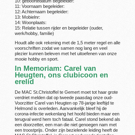
10: geboortedatum begeleider:
11: Voornaam begeleider:
12: Achternaam begeleider:
13: Mobielnr:
14: Woonplaats:
15: Relatie tussen rijder en begeleider (ouder,
werk/hobby, familie)
Houdt alle ook rekening met de 1,5 meter regel en alle
voorschriften zodat we samen nog lang en veel
plezier kunnen beleven met het uitoefenen van onze
mooie hobby en sport.
In Memoriam: Carel van
Heugten, ons clubicoon en
erelid
De MAC St.Christoffel te Gemert moet tot haar grote
verdriet melden dat op tweede paasdag onze oud-
Voorzitter Carel van Heugten op 78-jarige leeftijd te
Helmond is overleden. Aanvankelijk bleef hij de
corona-infectie wekenlang het hoofd bieden maar een
terugval werd hem toch fataal. Carel stond bekend als
een doorzetter, een man die niet genoegen nam met
een troostprijs. Onder zijn bezielende leiding heeft de