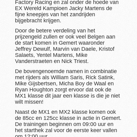
Factory Racing en zal onder de hoede van
EX Wereld Kampioen Jacky Martens de
fijne kneepjes van het zandrijden
bijgebracht krijgen.
Door de betere verdeling van het
prijzengeld zullen er ook veel Belgen aan
de start komen in Gemert waaronder
Jeffrey Dewulf, Marvin van Daele, Kristof
Salaets, Yentel Martens, Mike
Vanderstraeten en Nick Triest.
De bovengenoemde namen in combinatie
met rijders als William Saris, Rick Satink,
Mike Gijsbertsen, Micha Boy de Waal en
Ryan Houghton zorgt ervoor dat ook de
MX1 klasse dit jaar een klasse is die je niet
wilt missen!
Naast de MX1 en MX2 klasse komen ook
de 85cc en 125cc klasse in actie in Gemert.
De trainingen beginnen om 09:00 uur en
het starthek zal voor de eerste keer vallen
om 12:00 uur.