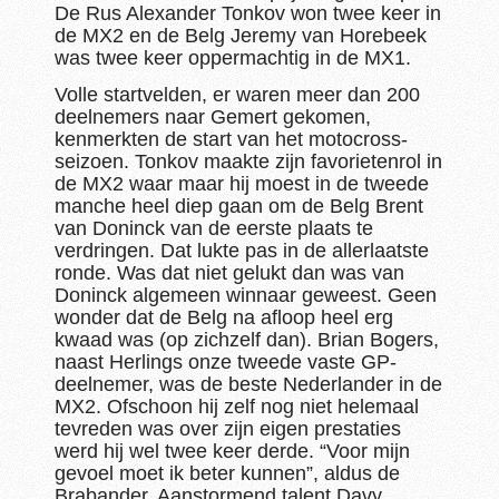
De Rus Alexander Tonkov won twee keer in
de MX2 en de Belg Jeremy van Horebeek
was twee keer oppermachtig in de MX1.
Volle startvelden, er waren meer dan 200
deelnemers naar Gemert gekomen,
kenmerkten de start van het motocross-
seizoen. Tonkov maakte zijn favorietenrol in
de MX2 waar maar hij moest in de tweede
manche heel diep gaan om de Belg Brent
van Doninck van de eerste plaats te
verdringen. Dat lukte pas in de allerlaatste
ronde. Was dat niet gelukt dan was van
Doninck algemeen winnaar geweest. Geen
wonder dat de Belg na afloop heel erg
kwaad was (op zichzelf dan). Brian Bogers,
naast Herlings onze tweede vaste GP-
deelnemer, was de beste Nederlander in de
MX2. Ofschoon hij zelf nog niet helemaal
tevreden was over zijn eigen prestaties
werd hij wel twee keer derde. “Voor mijn
gevoel moet ik beter kunnen”, aldus de
Brabander. Aanstormend talent Davy