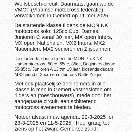
Wolfsbosch-circuit. Daarnaast gaan we de
VMCF (Vlaamse motocross federatie)
verwelkomen in Gemert op 11 mei 2025.
De startende klasse tijdens de MON NK
motocross solo: 125cc Cup, Dames,
Junioren C vanaf 30 jaar,
MX open Inters,
MX open Nationalen, MX2 Inters, MX2
Nationalen, MX2 senioren en Zijspannen.
De startende klasse tijdens de MON ProX NK
jeugsmotocross: 50cc, 65cc, 85cc, Beginnersklasse
65-85cc, Junioren A 13 t/m 19 jaar, kidsandsidecars,
MX2 jeugd (125cc) en clubcross Natte Zuiger.
Met ook plaatselijke deelnemers in alle
klasse is men in Gemert vastbesloten om
rijders en (toeschouwers), mede door het
aangepaste circuit, een schitterend
motocross evenement te bieden.
Noteer alvast in uw agenda: 22-3-2025 en
23-3-2025 en 11-5-2025. Heel graag tot
ziens op het zware Gemertse zand!