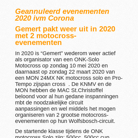
Geannuleerd evenementen
2020 ivm Corona
Gemert pakt weer uit in 2020
met 2 motocross-
evenementen
In 2020 is “Gemert” wederom weer actief
als organisator van een ONK-Solo
Motocross op zondag 10 mei 2020 en
daarnaast op zondag 22 maart 2020 van
een MON 24MX NK motocross solo en Pro-
Tempo zijspan cross . De KNMV en de
MON hebben de MAC St.Christoffel
beloond voor al hun gedane inspanningen
mbt de noodzakelijke circuit
aanpassingen en wel middels het mogen
organiseren van 2 grootse motocross-
evenementen op hun Wolfsbosch-circuit.
De startende klasse tijdens de ONK
motocross Solo zijn; 500cc, 500cc cup,