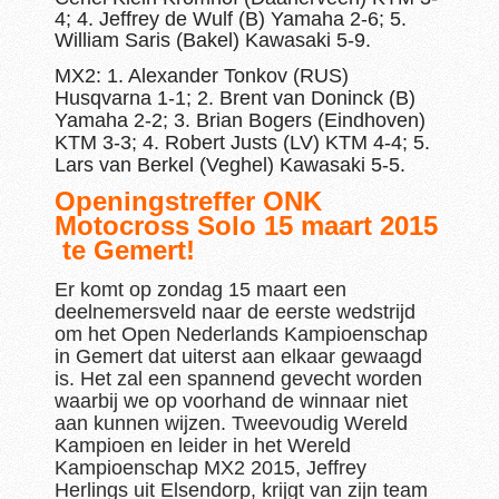
4; 4. Jeffrey de Wulf (B) Yamaha 2-6; 5.
William Saris (Bakel) Kawasaki 5-9.
MX2: 1. Alexander Tonkov (RUS)
Husqvarna 1-1; 2. Brent van Doninck (B)
Yamaha 2-2; 3. Brian Bogers (Eindhoven)
KTM 3-3; 4. Robert Justs (LV) KTM 4-4; 5.
Lars van Berkel (Veghel) Kawasaki 5-5.
Openingstreffer ONK
Motocross Solo 15 maart 2015
te Gemert!
Er komt op zondag 15 maart een
deelnemersveld naar de eerste wedstrijd
om het Open Nederlands Kampioenschap
in Gemert dat uiterst aan elkaar gewaagd
is. Het zal een spannend gevecht worden
waarbij we op voorhand de winnaar niet
aan kunnen wijzen. Tweevoudig Wereld
Kampioen en leider in het Wereld
Kampioenschap MX2 2015, Jeffrey
Herlings uit Elsendorp, krijgt van zijn team