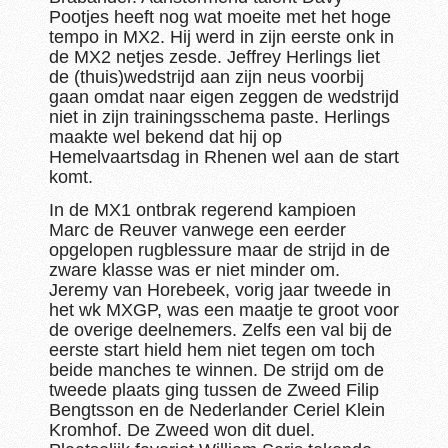
Pootjes heeft nog wat moeite met het hoge
tempo in MX2. Hij werd in zijn eerste onk in
de MX2 netjes zesde. Jeffrey Herlings liet
de (thuis)wedstrijd aan zijn neus voorbij
gaan omdat naar eigen zeggen de wedstrijd
niet in zijn trainingsschema paste. Herlings
maakte wel bekend dat hij op
Hemelvaartsdag in Rhenen wel aan de start
komt.
In de MX1 ontbrak regerend kampioen
Marc de Reuver vanwege een eerder
opgelopen rugblessure maar de strijd in de
zware klasse was er niet minder om.
Jeremy van Horebeek, vorig jaar tweede in
het wk MXGP, was een maatje te groot voor
de overige deelnemers. Zelfs een val bij de
eerste start hield hem niet tegen om toch
beide manches te winnen. De strijd om de
tweede plaats ging tussen de Zweed Filip
Bengtsson en de Nederlander Ceriel Klein
Kromhof. De Zweed won dit duel.