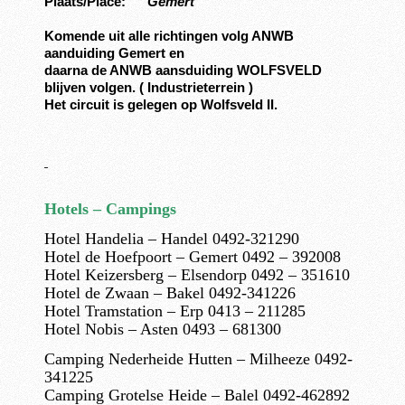
Plaats/Place:
Gemert
Komende uit alle richtingen volg ANWB
aanduiding Gemert en
daarna de ANWB aansduiding WOLFSVELD
blijven volgen. ( Industrieterrein )
Het circuit is gelegen op Wolfsveld II.
Hotels – Campings
Hotel Handelia – Handel 0492-321290
Hotel de Hoefpoort
– Gemert 0492 – 392008
Hotel Keizersberg – Elsendorp 0492 – 351610
Hotel de Zwaan – Bakel 0492-341226
Hotel Tramstation – Erp 0413 – 211285
Hotel Nobis
– Asten 0493 – 681300
Camping Nederheide Hutten – Milheeze 0492-
341225
Camping Grotelse Heide – Balel 0492-462892