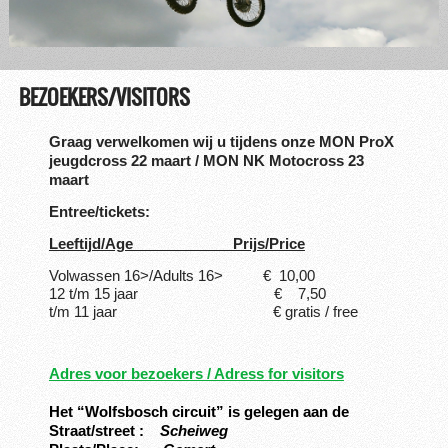
BEZOEKERS/VISITORS
Graag verwelkomen wij u tijdens onze MON ProX
jeugdcross 22 maart / MON NK Motocross 23
maart
Entree/tickets:
Leeftijd/Age Prijs/Price
Volwassen 16>/Adults 16> € 10,00
12 t/m 15 jaar € 7,50
t/m 11 jaar € gratis / free
Adres voor bezoekers / Adress for visitors
Het “Wolfsbosch circuit” is gelegen aan de
Straat/street :
Scheiweg